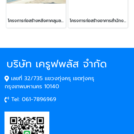
โครงการก่อสร้างหลังคาคลุมลานกีฬา,เวที,รางระบายน้ำและงานก่อสร้างรั้วกันน้ำ ค.ส.ล วิทยาลัยเทคนิคอุทัยธานี
โครงการก่อสร้างอาคารสำนักงานเทศบาลตำบลโพนางดำตก สำนักงานเทศบาลโพนางดำตก จังหวัดชัยนาท
บริษัท เครูฟพลัส จำกัด
เลขที่ 32/735 แขวงทุ่งครุ เขตทุ่งครุ
กรุงเทพมหานคร 10140
Tel: 061-7896969