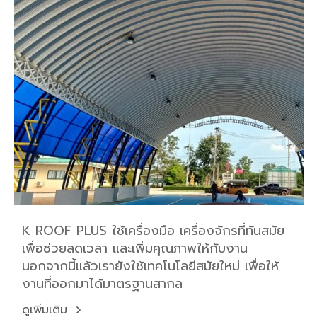
K ROOF PLUS ใช้เครื่องมือ เครื่องจักรที่ทันสมัย
เพื่อช่วยลดเวลา และเพิ่มคุณภาพให้กับงาน
นอกจากนี้แล้วเรายังใช้เทคโนโลยีสมัยใหม่ เพื่อให้
งานที่ออกมาได้มาตรฐานสากล
ดูเพิ่มเติม