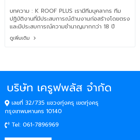
บทความ : K ROOF PLUS เรามีทีมบุคลากร ทีม
ปฏิบัติงานที่มีประสบการณ์ด้านงานก่อสร้างโดยตรง
และมีประสบการณ์ความชำนาญมากกว่า 18 ปี
ดูเพิ่มเติม
บริษัท เครูฟพลัส จำกัด
เลขที่ 32/735 แขวงทุ่งครุ เขตทุ่งครุ
กรุงเทพมหานคร 10140
Tel: 061-7896969