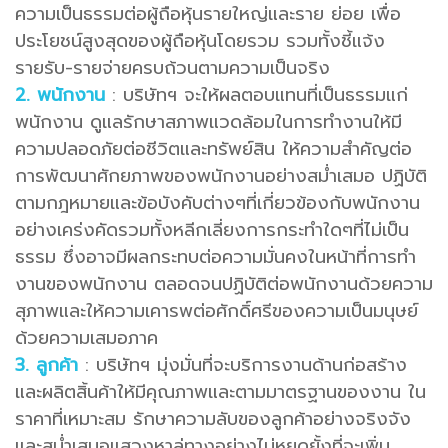
ความเป็นธรรมต่อผู้ถือหุ้นรายใหญ่และราย ย่อย เพื่อ
ประโยชน์สูงสุดของผู้ถือหุ้นโดยรวม รวมทั้งชี้แจ้ง
รายรับ-รายจ่ายครบถ้วนตามความเป็นจริง
2. พนักงาน
: บริษัทฯ จะให้ผลตอบแทนที่เป็นธรรมแก่
พนักงาน ดูแลรักษาสภาพแวดล้อมในการทํางานให้มี
ความปลอดภัยต่อชีวิตและทรัพย์สิน ให้ความสําคัญต่อ
การพัฒนาศักยภาพของพนักงานอย่างสม่ําเสมอ ปฏิบัติ
ตามกฎหมายและข้อบังคับต่างๆที่เกี่ยวข้องกับพนักงาน
อย่างเคร่งคัดรวมทั้งหลีกเลี่ยงการกระทําใดๆที่ไม่เป็น
ธรรม ซึ่งอาจมีผลกระทบต่อความมั่นคงในหน้าที่การทํา
งานของพนักงาน ตลอดจนปฏิบัติต่อพนักงานด้วยความ
สุภาพและให้ความเคารพต่อศักดิ์ศรีของความเป็นมนุษย์
ด้วยความเสมอภาค
3. ลูกค้า
: บริษัทฯ มุ่งมั่นที่จะบริการงานด้านก่อสร้าง
และผลิตสิ้นค้าให้มีคุณภาพและตามมาตรฐานของงาน ใน
ราคาที่เหมาะสม รักษาความลับของลูกค้าอย่างจริงจัง
และสม่ําเสมอแสวงหาลู่ทางอย่างไม่หยุดยั้งที่จะเพิ่ม